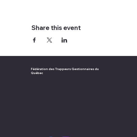
Share this event
Fédération des Trappeurs Gestionnaires du
Québec
Accueil
Devenir piégeur
Devenir membre
Le Coureur des bois
Réglementation
Espace piégeur
Espace jeunesse
Nous joindre
Politique sur le
harcèlement