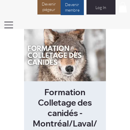
Devenir
Devenir
Log In
piégeur
membre
Formation
Colletage des
canidés -
Montréal/Laval/