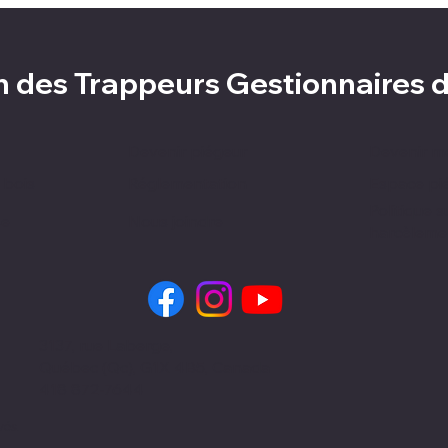
n des Trappeurs Gestionnaires
Devenir piégeur
Devenir 
 bois
Réglementation
Espace pi
Politique s
se
Nous joindre
harcèleme
3137, rue Laberge,
Québec (Qc), G1X 4B5, Canada
418 872-7644
vés.