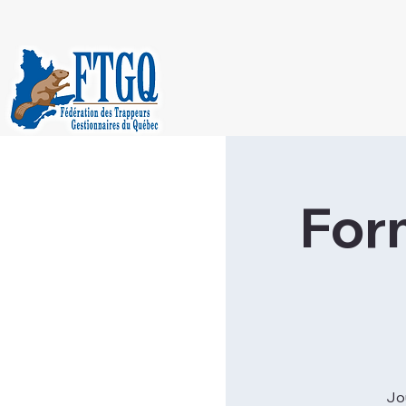
For
Jo