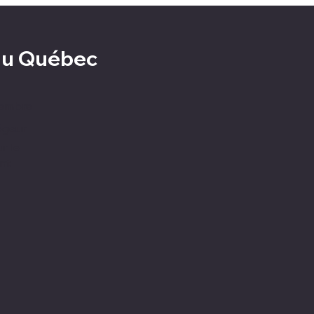
 du Québec
membre
égeur
ur le
nt