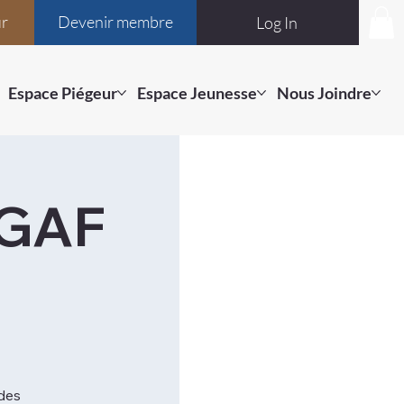
ur
Devenir membre
Log In
Espace Piégeur
Espace Jeunesse
Nous Joindre
PGAF
des