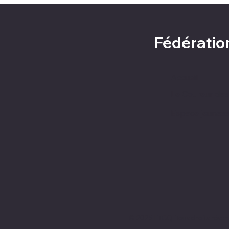
Fédératio
Accueil
Le Coureur des
Espace jeunes
© 2025 FTGQ. Tous droits réser