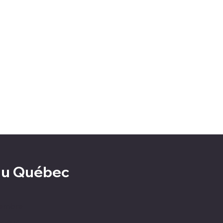
 du Québec
membre
égeur