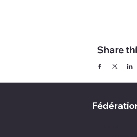
Share th
Fédératio
Accueil
Le Coureur des