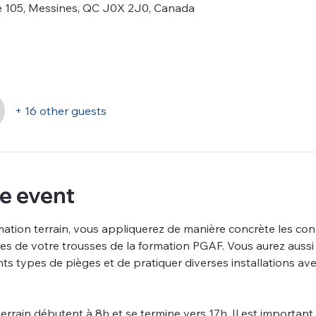
e 105, Messines, QC J0X 2J0, Canada
+ 16 other guests
e event
mation terrain, vous appliquerez de manière concrète les co
es de votre trousses de la formation PGAF. Vous aurez aussi l
nts types de pièges et de pratiquer diverses installations av
terrain débutent à 8h et se termine vers 17h. Il est important