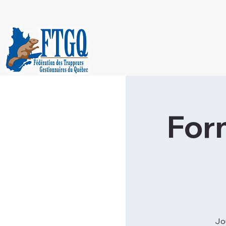
For
Jo