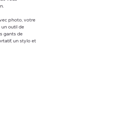
n.
vec photo, votre 
un outil de 
s gants de 
atif, un stylo et 