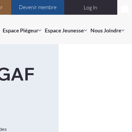
ur
Devenir membre
Log In
Espace Piégeur
Espace Jeunesse
Nous Joindre
PGAF
des