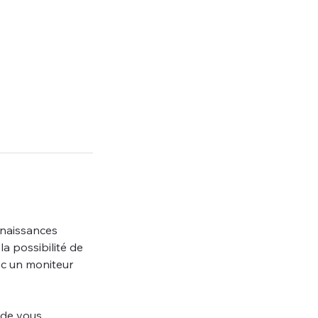
nnaissances 
a possibilité de 
ec un moniteur 
 de vous 