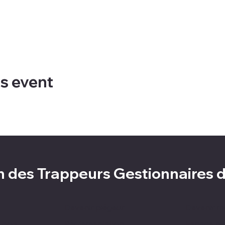
is event
n des Trappeurs Gestionnaires
Devenir piégeur
Devenir 
 bois
Réglementation
Espace pi