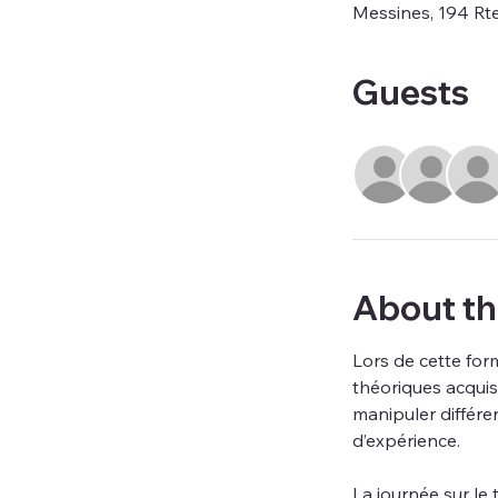
Messines, 194 Rt
Guests
About th
Lors de cette for
théoriques acquis
manipuler différe
d’expérience. 
La journée sur le 