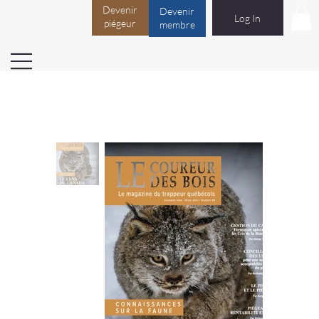
Devenir
Devenir
Log In
piégeur
membre