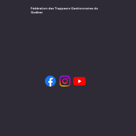
Fédération des Trappeurs Gestionnaires du
Québec
Accueil
Devenir piégeur
Devenir membre
Le Coureur des bois
Réglementation
Espace piégeur
Espace jeunesse
Nous joindre
Politique sur le
harcèlement
3137, rue Laberge,
Québec (Qc), G1X 4B5, Canada
418 872-7644
© 2025 FTGQ. Tous droits réservés.