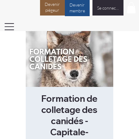
Devenir
Devenir
Se connecter
piégeur
membre
Formation de
colletage des
canidés -
Capitale-