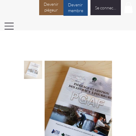
Devenir
Devenir
Se connecter
piégeur
membre