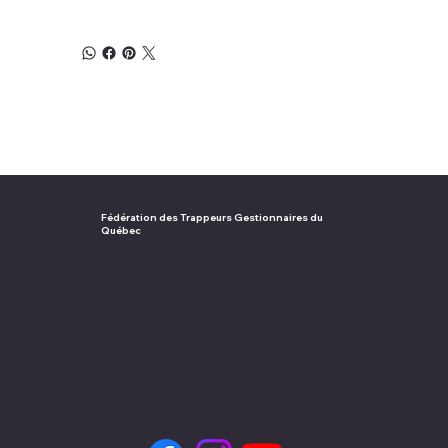
Fédération des Trappeurs Gestionnaires du
Québec
Accueil
Devenir piégeur
Devenir membre
Le Coureur des bois
Réglementation
Espace piégeur
Espace jeunesse
Nous joindre
Politique sur le
harcèlement